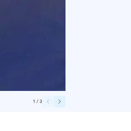
Credits:
Cafe Loimu warm terrace
1
/
3