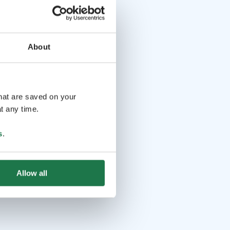
About
that are saved on your
t any time.
s
.
Allow all