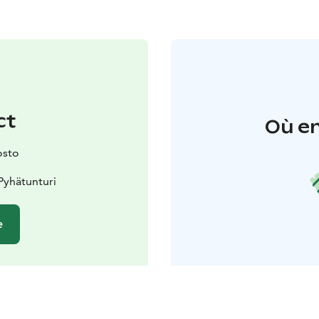
ct
Où en
osto
Pyhätunturi
e