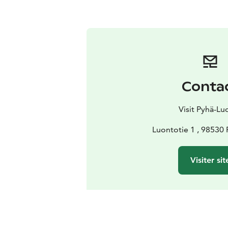
Conta
Visit Pyhä-Lu
Luontotie 1 , 98530 
Visiter sit