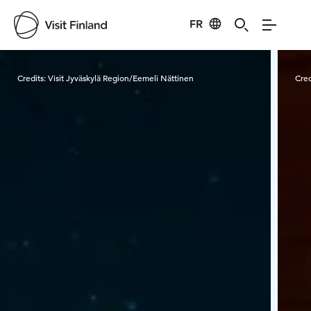
FR
Visit Finland
Credits:
Visit Jyväskylä Region/Eemeli Nättinen
Cred