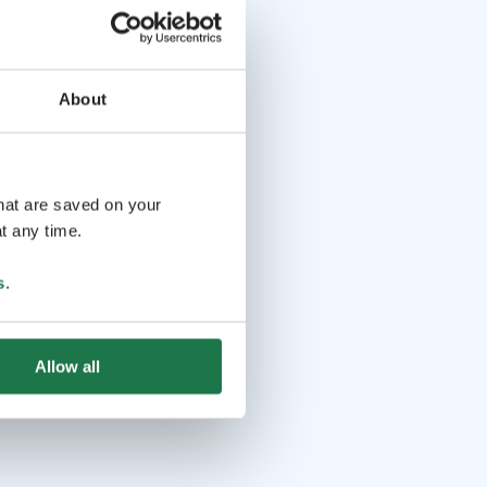
About
that are saved on your
t any time.
s
.
Allow all