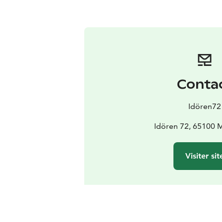
Conta
Idören72
Idören 72, 65100 M
Visiter sit