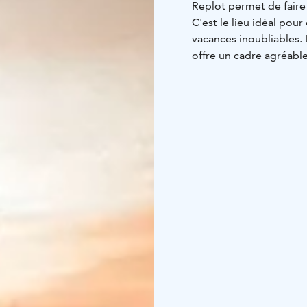
Replot permet de faire
C'est le lieu idéal po
vacances inoubliables. 
offre un cadre agréabl
chambres séparées, cha
chambre pourvue d'un l
disponibles dans l'unit
d'un four, d'un lave-va
porte dans la cuisine 
Idéal pour le télétrava
jacuzzi et 70 mètres de