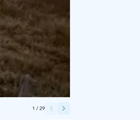
Credits:
Villa Idören72
1
/
29