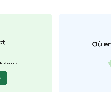
ct
Où en
ustasaari
e