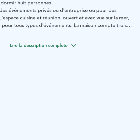
 dormir huit personnes.
ur des événements privés ou d'entreprise ou pour des
L'espace cuisine et réunion, ouvert et avec vue sur la mer,
e pour tous types d'événements. La maison compte trois
cune pouvant accueillir deux à trois personnes, dont une
it double. Des lits pour deux personnes sont également
Lire la description complète
é sauna. La cuisine est équipée d'une plaque à induction,
isselle et d'un réfrigérateur avec compartiment freezer. Une
permet d'accéder à une grande terrasse de 50 m2.
il. Accès à une barque, un sauna chauffé au feu de bois, un
 plage.