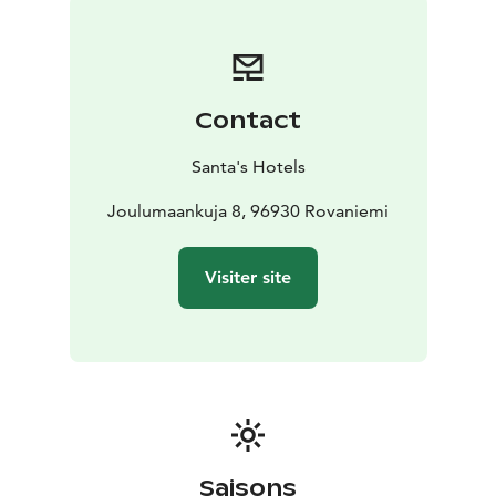
polaire hivernale, glaciale mais magnifique, dans nos
igloos de verre ! Navette de bus reliant Santa’s Igloos,
le Village du Père Noël et le centre-ville de Rovaniemi.
Saison des aurores boréales : début septembre à mi-
Contact
avril
Santa's Hotels
Joulumaankuja 8, 96930 Rovaniemi
Visiter site
Saisons