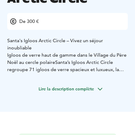
De 300 €
Santa's Igloos Arctic Circle – Vivez un séjour
inoubliable
Igloos de verre haut de gamme dans le Village du Père
Noël au cercle polaire
Santa’s Igloos Arctic Circle
regroupe 71 igloos de verre spacieux et luxueux, la
réception et le restaurant Arctic Eye au Village du Père
Noël, au cercle polaire à Rovaniemi.
Lire la description complète
Les igloos de verre de Santa’s Hotels sont prévus pour
une utilisation toute l’année. Les igloos climatisés avec
vue sur le toit en verre offrent une toute nouvelle
opportunité de découvrir la nature changeante de la
Laponie tout en profitant du confort d’une chambre
d’hôtel. Venez profiter des aurores boréales, du soleil
de minuit, des riches couleurs automnales et de la nuit