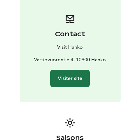
trouvent tous à proximité et quelques pas seulement
vous séparent du bord de mer et des plages de
sable.
Réservez une visite guidée privée pour découvrir
l'histoire passionnante d'Hanko, ou commandez un
Contact
panier pique-nique et partez faire une excursion dans
la nature toute proche.
Vous avez trouvé le lieu idéal
Visit Hanko
pour rompre avec la routine du quotidien, même
l'hiver !
Vartiovuorentie 4, 10900 Hanko
Visiter site
Saisons