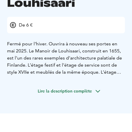
Louhisaari
De 6 €
Fermé pour l’hiver. Ouvrira à nouveau ses portes en
mai 2025. Le Manoir de Louhisaari, construit en 1655,
est l’un des rares exemples d’architecture palatiale de
Finlande. L’étage festif et l’étage de service sont de
style XVIIe et meublés de la même époque. L’étage
intermédiaire, qui abritait les locaux d’habitation
effectifs, a été modernisé aux XVIIIe et XIXe siècles et
Lire la description complète
les pièces de cette partie du château reflètent les
styles de décoration intérieure de cette époque. Le
château est entouré d’un parc paysager de style
anglais et d’un jardin d’herbes aromatiques créé dans
l’esprit du botaniste finlandais Pehr (Peter) Calm (1716-
1779).