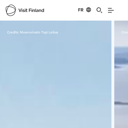
FR
Visit Finland
Credits:
Museovirasto Topi Leikas
Cred