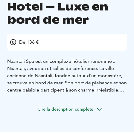
Hotel – Luxe en
bord de mer
De 136 €
Naantali Spa est un complexe hôtelier renommé à
Naantali, avec spa et salles de conférence. La ville
ancienne de Naantali, fondée autour d'un monastère,
se trouve en bord de mer. Son port de plaisance et son
centre paisible participent à son charme irrésistible.
Naantali est connue des Finlandais comme la ville
ensoleillée. La résidence d'été du président finlandais
Lire la description complète
se trouve d'ailleurs ici.
Notre hôtel remplit tous les critères pour vous garantir
des vacances inoubliables : hébergement de qualité,
équipements luxueux à l'espace spa, centre de bien-