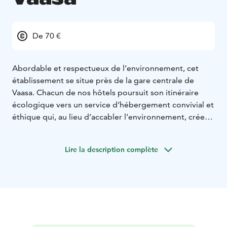
De 70 €
Abordable et respectueux de l’environnement, cet
établissement se situe près de la gare centrale de
Vaasa. Chacun de nos hôtels poursuit son itinéraire
écologique vers un service d’hébergement convivial et
éthique qui, au lieu d’accabler l’environnement, crée
un impact positif. L’hôtel compte 98 chambres. Vous
pouvez ajouter séparément le petit-déjeuner, le
Lire la description complète
parking et des lits supplémentaires pour les enfants.
Chaque chambre peut accueillir entre 1 et 3 personnes
pour le même prix abordable.