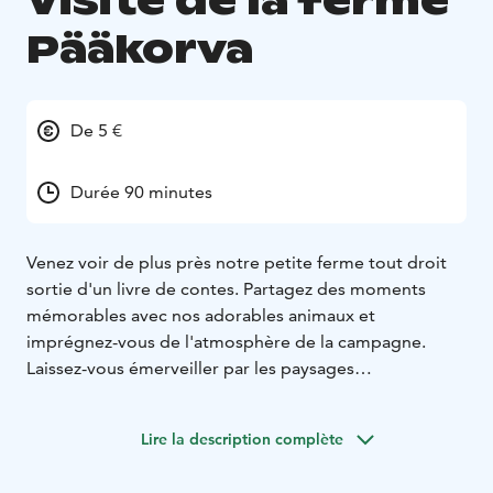
Visite de la ferme
Pääkorva
De 5 €
Durée 90 minutes
Venez voir de plus près notre petite ferme tout droit
sortie d'un livre de contes. Partagez des moments
mémorables avec nos adorables animaux et
imprégnez-vous de l'atmosphère de la campagne.
Laissez-vous émerveiller par les paysages
caractéristiques du village idyllique de Torassieppi.
Notre ferme est riche d'une longue histoire, qu'elle est
Lire la description complète
impatiente de vous raconter !