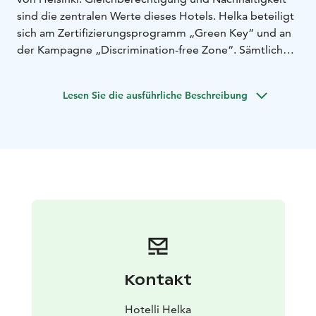
sind die zentralen Werte dieses Hotels. Helka beteiligt
sich am Zertifizierungsprogramm „Green Key“ und an
der Kampagne „Discrimination-free Zone“. Sämtliche
Erträge fließen in die Projekte des finnischen YWCA
(Weltbund christlicher Frauen) zur Unterstützung von
Lesen Sie die ausführliche Beschreibung
Frauen und Mädchen.
Die Zimmer bestechen durch die
finnischen Artek-Möbel und die Hilding Anders-Betten
für einen traumhaften Schlaf.
Beim Frühstück im Hotel
Helka locken regional erzeugte und Bio-Produkte, die
für den idealen Start in den Tag sorgen. Die
Gästesauna ist ideal zum Entspannen, egal ob am
Morgen oder am Abend.
Willkommen im Hotel Helka!
Kontakt
Hotelli Helka