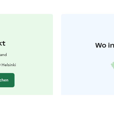
kt
Wo in
land
 Helsinki
chen