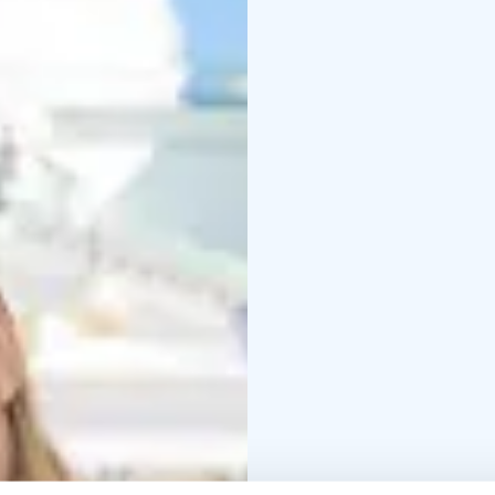
Die vollständige und ak
Helsinki Card.