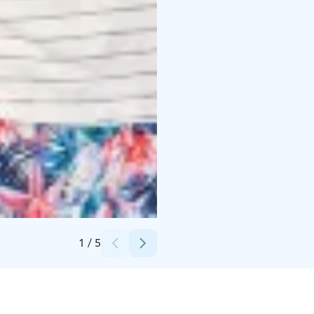
Credits:
Stromma Finland Oy Ab
1
/
5