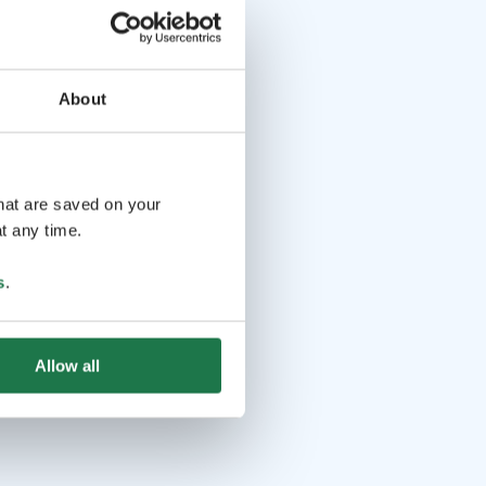
About
that are saved on your
t any time.
s
.
Allow all