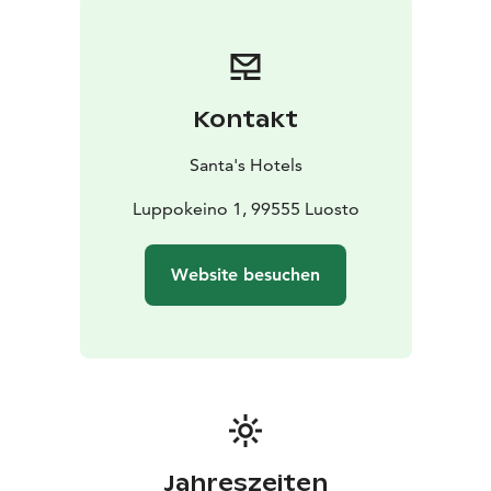
begehbarer Dusche ausgestattet. Die Glasdecke ist
beheizt, damit der Blick zum Himmel frei bleibt. Die
Rezeption und das Restaurant befinden sich im
Hauptgebäude des Hotels, gegenüber den Iglus.
Kontakt
Santa's Hotels
Luppokeino 1, 99555 Luosto
Website besuchen
Jahreszeiten