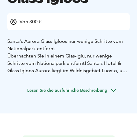
Von 300 €
Santa's Aurora Glass Igloos nur wenige Schritte vom
Nationalpark entfernt
Übernachten Sie in einem Glas-Iglu, nur wenige
Schritte vom Nationalpark entfernt! Santa's Hotel &
Glass Igloos Aurora liegt im Wildnisgebiet Luosto, und
die Wanderwege und Pfade zum Pyhä-Luosto-
Nationalpark beginnen direkt vor unserer Tür. Die
Lesen Sie die ausführliche Beschreibung
gläsernen Iglus bieten eine neue Art, Lappland zu
erleben und bringen die sich ständig verändernde
Natur näher als je zuvor. Das Nordlicht, die
Mitternachtssonne, die Herbstfarben und die
Polarnacht sind ganz in Ihrer Nähe, und Sie können sie
bequem von Ihrem eigenen Bett aus genießen. Die
Iglus sind mit Klimaanlage und Badezimmer mit