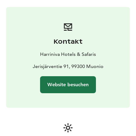
einen 15 m breiten Bereich, der mit Hilfe von Pumpen
eisfrei gehalten wird.
Außerdem gibt es in der Nähe von Jeris
Langlaufloipen.
Sie können das Hotel von Muonio, Levi und Ylläs aus
auch mit dem Motorschlitten erreichen.
Kontakt
Harriniva Hotels & Safaris
Jerisjärventie 91, 99300 Muonio
Website besuchen