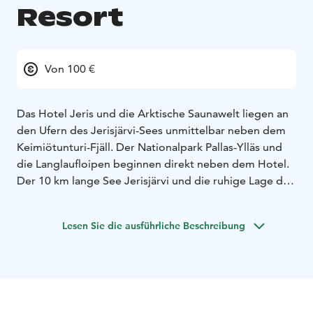
Resort
Von 100 €
Das Hotel Jeris und die Arktische Saunawelt liegen an
den Ufern des Jerisjärvi-Sees unmittelbar neben dem
Keimiötunturi-Fjäll. Der Nationalpark Pallas-Ylläs und
die Langlaufloipen beginnen direkt neben dem Hotel.
Der 10 km lange See Jerisjärvi und die ruhige Lage des
Hotels schaffen einen Ausgleich zu der hektischen
Atmosphäre der Großstädte.
Lesen Sie die ausführliche Beschreibung
Die am Ufer des Sees Jerisjärvi gelegene Arktische
Saunawelt ist ein großartiger Ort, um sich vom
Schweiß der Outdoor-Aktivitäten zu reinigen, in fünf
verschiedenen Saunen zu entspannen und ein
erfrischendes Bad im See zu nehmen. Der See hat