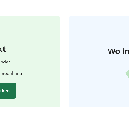
kt
Wo in
ehdas
ämeenlinna
chen