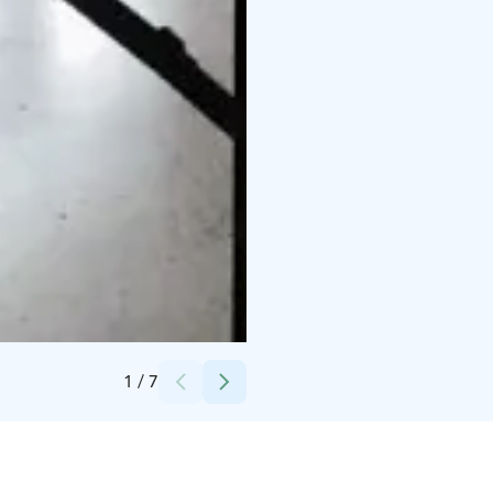
Credits:
Tiirinkoski
1
/
7