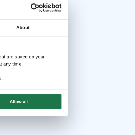
About
that are saved on your
t any time.
s
.
Allow all