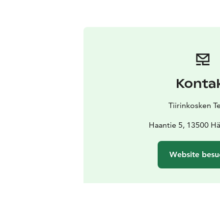
Konta
Tiirinkosken T
Haantie 5, 13500 H
Website besu