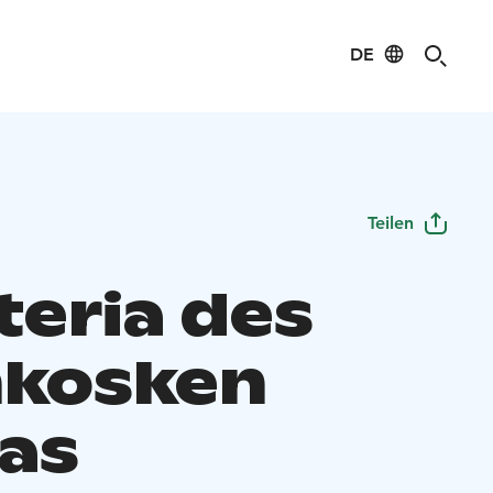
DE
Teilen
teria des
inkosken
as