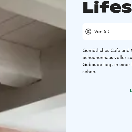
Life
Von 5 €
Gemütliches Café und 
Scheunenhaus voller s
Gebäude liegt in einer
sehen.
L