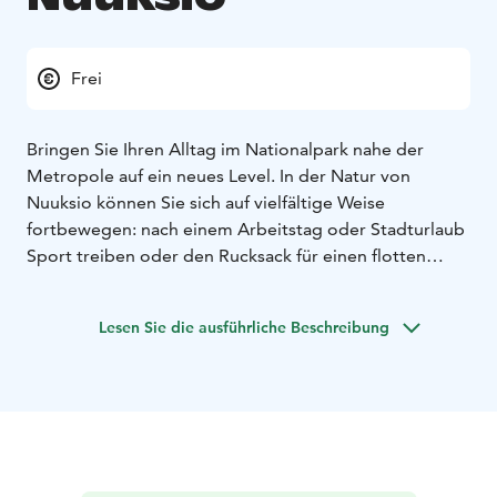
Frei
Bringen Sie Ihren Alltag im Nationalpark nahe der
Metropole auf ein neues Level. In der Natur von
Nuuksio können Sie sich auf vielfältige Weise
fortbewegen: nach einem Arbeitstag oder Stadturlaub
Sport treiben oder den Rucksack für einen flotten
Wochenendausflug mit der Familie packen. Die Seen,
Wälder, Täler, Moore und Felsen von Nuuksio bieten
Lesen Sie die ausführliche Beschreibung
eine perfekte Wanderumgebung. Besuchen Sie auch
das finnische Naturzentrum in Haltia, um die Natur
Finnlands kennenzulernen. Am einfachsten lernt man
Nuuksio kennen, indem man entlang der markierten
Routen wandert. Sowohl Anfänger als auch erfahrene
Wanderer finden auf den zahlreichen Lehrpfaden,
Radwegen und anderen Routen des Nationalparks das