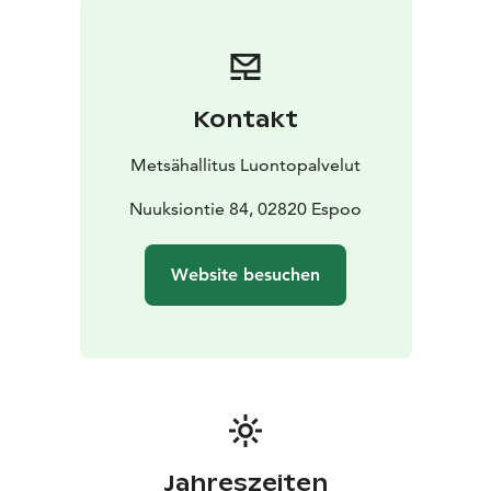
für ihn am besten geeignete Gelände. In Nuuksio
können Sie auch Ausflüge mit dem Fahrrad und zu
Pferd unternehmen. Die Pfade sind auch für Rollstühle
und Kinderwagen geeignet. Wählen Sie eine
Kontakt
interessante Route und entdecken Sie die Natur!
Das Jedermannsrecht gilt als solches nicht in
Metsähallitus Luontopalvelut
Naturschutzgebieten. Bitte informieren Sie sich vor
Ihrer Wanderung immer über die Regeln des
Nuuksiontie 84, 02820 Espoo
Ausflugsziels. Die wichtige Aufgabe von
Naturschutzgebieten ist es, die natürliche Vielfalt zu
Website besuchen
bewahren und den Menschen unter den Bedingungen
des Naturschutzes die Möglichkeit zu geben, sich in
der Natur zu erholen und diese zu genießen.
Die
Forstverwaltung pflegt alle Nationalparks in Finnland.
Jahreszeiten