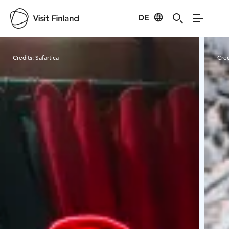
DE
Visit Finland
Credits:
Safartica
Cred