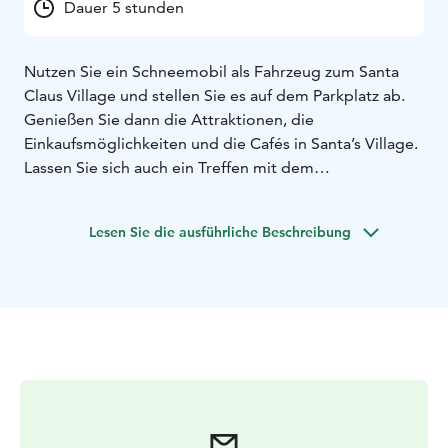
Dauer 5 stunden
Nutzen Sie ein Schneemobil als Fahrzeug zum Santa
Claus Village und stellen Sie es auf dem Parkplatz ab.
Genießen Sie dann die Attraktionen, die
Einkaufsmöglichkeiten und die Cafés in Santa’s Village.
Lassen Sie sich auch ein Treffen mit dem
Weihnachtsmann nicht entgehen, solange er in seinem
Büro ist!
Die Fahrt mit dem Schneemobil dauert etwa
Lesen Sie die ausführliche Beschreibung
eine Stunde (pro Richtung) und ist auch für im Schlitten
sitzende Kinder geeignet. Der Fremdenführer
begleitet Sie den ganzen Tag, gibt Ihnen Tipps zu
unverzichtbaren Erlebnissen am Polarkreis und eine
Einführung zur Steuerung des Schneemobils.