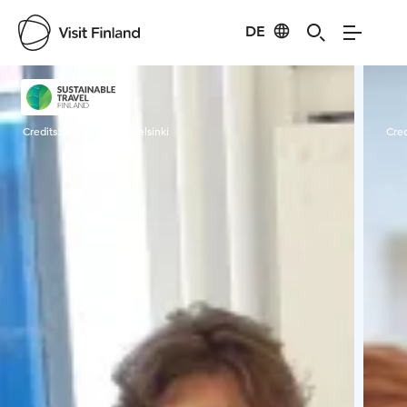
DE
Visit Finland
Credits:
Happy Guide Helsinki
Cred