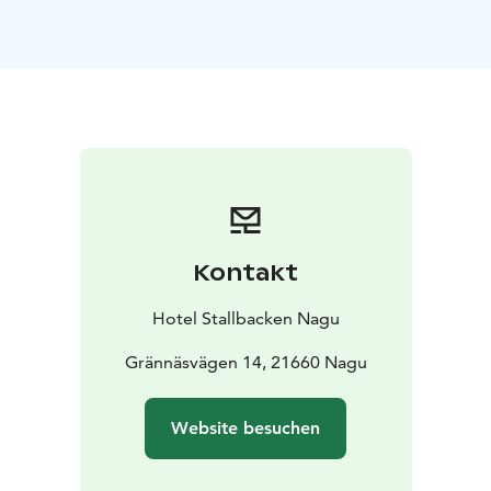
ist gegen eine Gebühr von 35 € möglich (einschließlich
Frühstücksbuffet). Wir haben insgesamt fünf Zimmer in
dieser Kategorie.
Kontakt
Hotel Stallbacken Nagu
Grännäsvägen 14, 21660 Nagu
Website besuchen