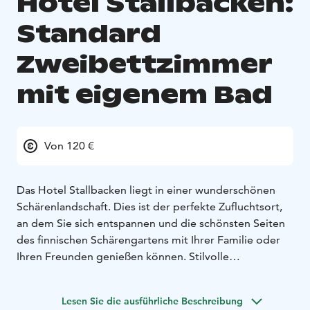
Hotel Stallbacken:
Standard
Zweibettzimmer
mit eigenem Bad
Von 120 €
Das Hotel Stallbacken liegt in einer wunderschönen
Schärenlandschaft. Dies ist der perfekte Zufluchtsort,
an dem Sie sich entspannen und die schönsten Seiten
des finnischen Schärengartens mit Ihrer Familie oder
Ihren Freunden genießen können. Stilvolle
Hotelzimmer mit zentraler Kühlung im Lüftungssystem
(nicht im Zimmer einstellbar), Kaffee-/Teetablett,
Lesen Sie die ausführliche Beschreibung
Dachfenster und Flachbildfernseher. 1 zusätzliches Bett