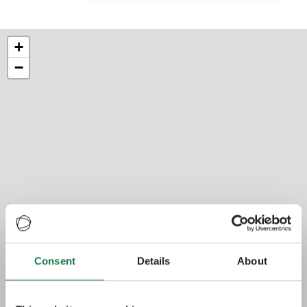
+
−
Consent
Details
About